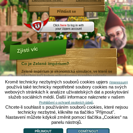
Zapomenuté heslo?
Zaregistrovat se
Zjisti víc
Co je Zelené impérium?
Zelené impérium je ekonomická simulace, ve které se
všechno točí kolem mikrokosmu zvaného zahrada.
Tato bezplatná webová hra funguje kompletně ve tvém
Kromě technicky nezbytných souborů cookies upjers
(Impressum)
webovém prohlížeči, bez dodatečných stahování nebo
používá také technicky nepotřebné soubory cookies na svých
instalování softwaru! V roli zahradního trpaslíka si v
webových stránkách k analýze uživatelských dat a poskytování
Zeleném impériu vytvoříš svůj vlastní malý zahradní
služeb sociálních médií. Další informace naleznete v našem
ráj. Setí, sázení, zalévání, sklízení: Můžeš si vybírat z
nejrůznějších druhů ovoce a zeleniny: Rajčata, cibule,
.
Prohlášení o ochraně osobních údajů
jahody nebo raději mrkev a salát? Navštiv město
Chcete-li souhlasit s používáním souborů cookies, které nejsou
Zelená dolina, abys mohl/a obchodovat s jinými hráči,
technicky nezbytné, klikněte na tlačítko "Přijmout".
koupit nové rostliny nebo zahradní dekoraci, splnit
Nastavení můžete kdykoli změnit pomocí tlačítka „Cookies“ na
přání tvých zákazníků a snaž se vždy o udržení
dobrého sousedství - nebo se ti může stát, že ti nějaký
panelu nástrojů.
Co je Zelené impérium?
|
Příběh
|
|
Pravidla
|
Ochrana osobních údajů
|
jiný zahrádkář pošle do tvých záhonů krtka...
VOP/Ochrana dat
|
Fórum
|
Podpora
|
Impressum
|
Online hry - Upjers.com
|
Spravovat cookies
PŘIJMOUT
ODMÍTNOUT